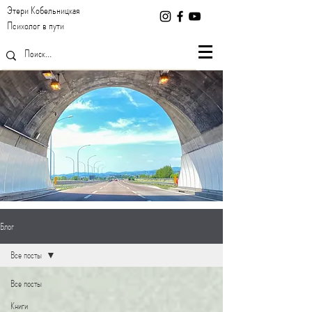
Этери Кобельницкая
Психолог в пути
Блог
Все посты
Все посты
Книги