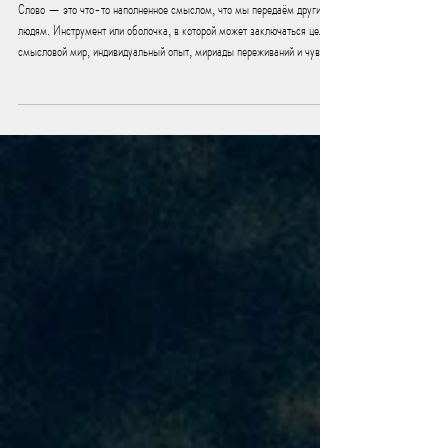
Слова, смыслы и ИИ
Слово — это что-то наполненное смыслом, что мы передаём другим
людям. Инструмент или оболочка, в которой может заключаться целый
смысловой мир, индивидуальный опыт, мириады переживаний и чувств.
Слово как инструмент передачи информации, которая ощущается,
переживается, — оно как посредник между внутренним миром
человека и внешним, способ выразить, проявить себя в этом мире,
донести опыт до Другого, связаться с Другим.