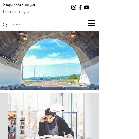
Этери Кобельницкая
Психолог в пути