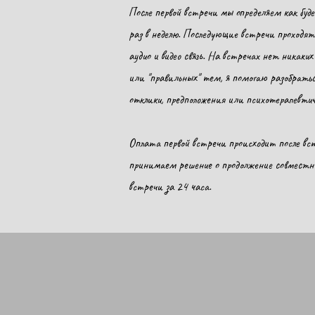
После первой встречи мы определяем как буд
раз в неделю. Последующие встречи проходят 
аудио и видео связь. На встречах нет никаки
или "правильных" тем, я помогаю разобраться
отклики, предположения или психотерапевт
Оплата первой встречи происходит после вст
принимаем решение о продолжение совместн
встречи за 24 часа.