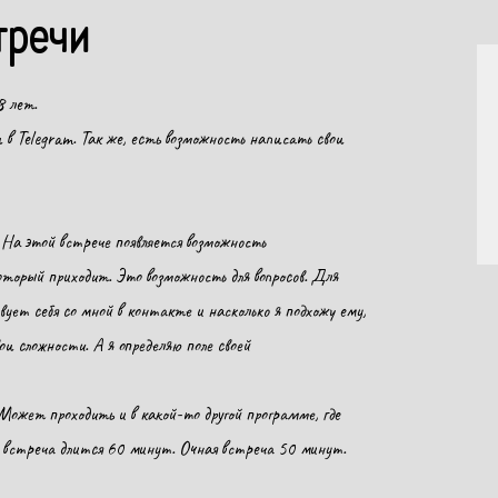
тречи
8 лет.
 Telegram. Так же, есть возможность написать свои
 На этой встрече появляется возможность
оторый приходит. Это возможность для вопросов. Для
вует себя со мной в контакте и насколько я подхожу ему,
ои сложности. А я определяю поле своей
Может проходить и в какой-то другой программе, где
йн встреча длится 60 минут. Очная встреча 50 минут.