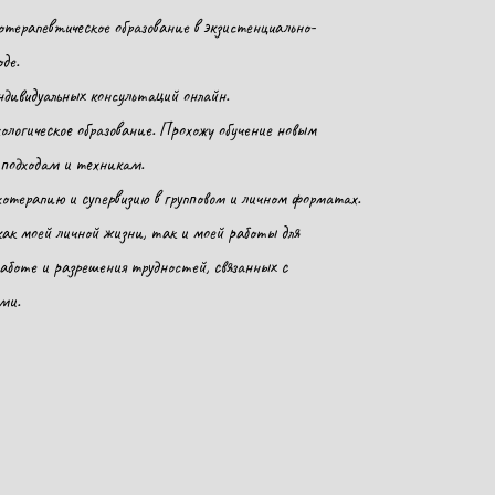
отерапевтическое образование в экзистенциально-
де.
дивидуальных консультаций онлайн.
ологическое образование. Прохожу обучение новым
 подходам и техникам.
отерапию и супервизию в групповом и личном форматах.
ак моей личной жизни, так и моей работы для
работе и разрешения трудностей, связанных с
ами.