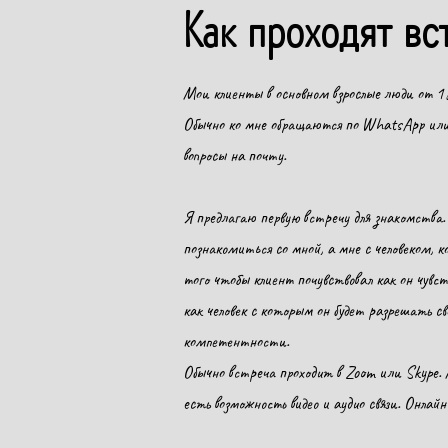
Как проходят вс
Мои клиенты в основном взрослые люди от 1
Обычно ко мне обращаются по WhatsApp или в
вопросы на почту.
Я предлагаю первую встречу для знакомства.
познакомиться со мной, а мне с человеком, к
того чтобы клиент почувствовал как он чувст
как человек с которым он будет разрешать св
компетентности.
Обычно встреча проходит в Zoom или Skype. 
есть возможность видео и аудио связи. Онла