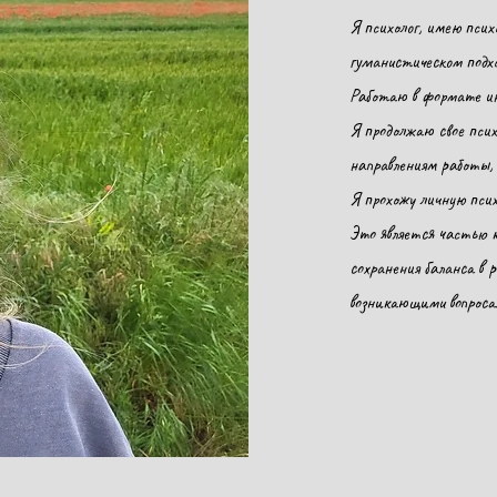
Я психолог, имею псих
гуманистическом подхо
Работаю в формате ин
Я продолжаю свое псих
направлениям работы,
Я прохожу личную псих
Это является частью к
сохранения баланса в 
возникающими вопрос