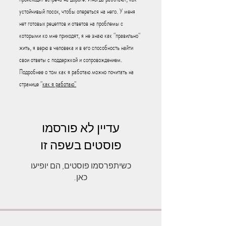
устойчивый посох, чтобы опереться на него. У меня
нет готовых рецептов и ответов на проблемы с
которыми ко мне приходят, я не знаю как "правильно"
жить, я верю в человека и в его способность найти
свои ответы с поддержкой и сопровождением.
Подробнее о том как я работаю можно почитать на
странице "
как я работаю"
עדיין לא פורסמו
פוסטים בשפה זו
כשיתפרסמו פוסטים, הם יופיעו
כאן.