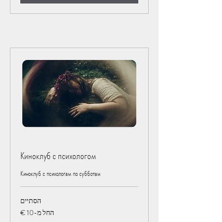
Киноклуб с психологом
Киноклуб с психологам по субботам
הסתיים
החל
החל מ-‏10 ‏€
מ-10
אירו