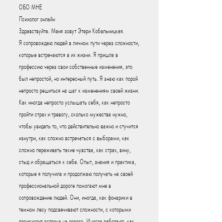
ОБО МНЕ
Психолог онлайн
Здравствуйте. Меня зовут Этери Кобельницкая.
Я сопровождаю людей в личном пути через сложности,
которые встречаются в их жизни. Я пришла в
профессию через свои собственные изменения, это
был непростой, но интересный путь. Я знаю как порой
непросто решиться на шаг к изменениям своей жизни.
Как иногда непросто услышать себя, как непросто
пройти страх и тревогу, сколько мужества нужно,
чтобы увидеть то, что действительно важно и стучится
изнутри, как сложно встречаться с выборами, как
сложно переживать такие чувства, как страх, вину,
стыд и обращаться к себе. Опыт, знания и практика,
которые я получила и продолжаю получать на своей
профессиональной дороге помогают мне в
сопровождение людей. Они, иногда, как фонарики в
темном лесу подсвечивают сложности, с которыми
происходит встреча на дороге. Иногда работают, как