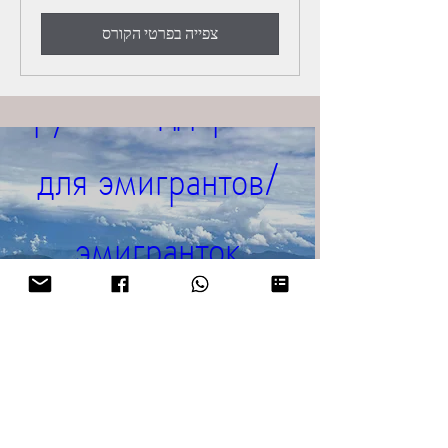
צפייה בפרטי הקורס
Группа поддержки 
для эмигрантов/
эмигранток
Каждую неделю по средам с
18:00 до 20:00
Встречи проходят на платформе
Zoom