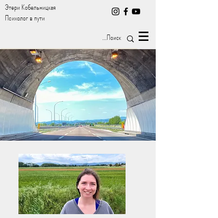
Этери Кобельницкая
Психолог в пути