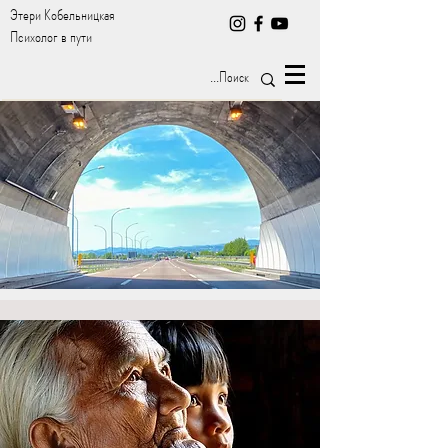
Этери Кобельницкая
Психолог в пути