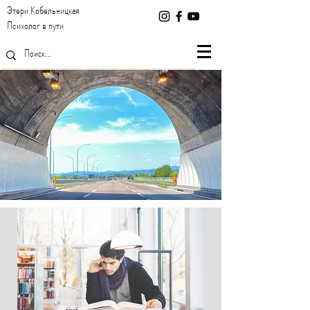
Этери Кобельницкая
Психолог в пути