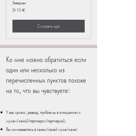
Завершен
От
От 10 €
10
евро
Смотреть курс
Ко мне можно обратиться если
один или несколько из
перечисленных пунктов похоже
на то, что вы чувствуете:
У вас кризис, развод, проблемы в отношениях с
мужем/женой/партнером/партнеркой;
Вы сомневаетесь в своем/своей муже/жене/