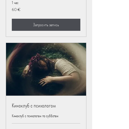
1 час
60
60 €
евро
Запросить запись
Киноклуб с психологом
Киноклуб с психологам по субботам