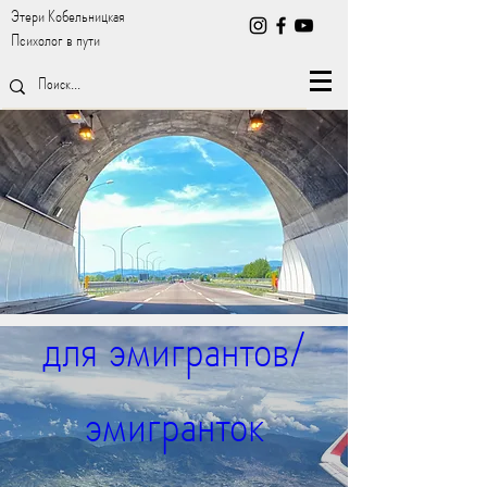
Этери Кобельницкая
Психолог в пути
Группа поддержки 
для эмигрантов/
эмигранток