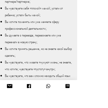
партнере/партнерке;
Вы чувствуете себя «плохой» мамой; устали от
ребенка; устали быть мамой;
Вы хотите поменять или уже меняете сферу
профессиональной деятельности;
Вы думаете о переезде, переезжаете или уже
переехали в новую страну;
Вы хотите принять решение, но не знаете какой выбор
сделать;
Вы чувствуете, что живете «чужую» жизнь; не знаете,
что хотите; чувствуете «пустоту» внутри;
Вы чувствуете, что вам сложно находить общий язык
с людьми, вас не понимают;
Вы часто чувствуете усталость;
Вы чувствуете, что много вашего внимания и времени
уходит на решения проблем, помощь другим людям;