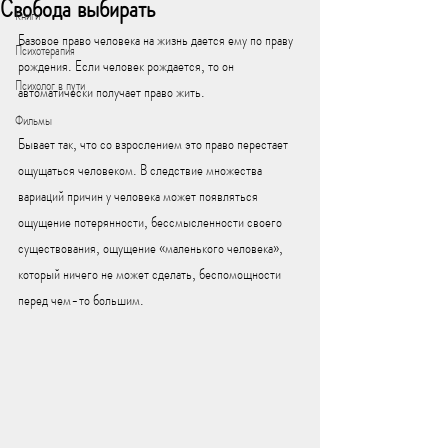
Свобода выбирать
Книги
Базовое право человека на жизнь дается ему по праву 
Психотерапия
рождения. Если человек рождается, то он 
Психолог в пути
автоматически получает право жить. 
Фильмы
Бывает так, что со взрослением это право перестает 
ощущаться человеком. В следствие множества 
вариаций причин у человека может появляться 
ощущение потерянности, бессмысленности своего 
существования, ощущение «маленького человека», 
который ничего не может сделать, беспомощности 
перед чем-то большим.