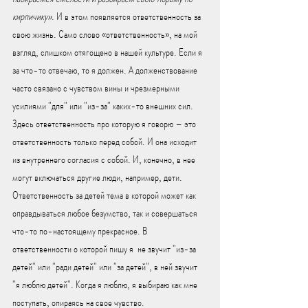
кирпичику»
. И в этом появляется ответственность за 
свою жизнь. Само слово «ответственность», на мой 
взгляд, слишком отягощено в нашей культуре. Если я 
за что-то отвечаю, то я должен. А долженствование 
часто связано с чувством вины и чрезмерными 
усилиями "для" или "из-за" каких-то внешних сил. 
Здесь ответственность про которую я говорю – это 
ответственность только перед собой. И она исходит 
из внутреннего согласия с собой. И, конечно, в нее 
могут включаться другие люди, например, дети. 
Ответственность за детей тема в которой может как 
оправдываться любое безумство, так и совершаться 
что-то по-настоящему прекрасное. В 
ответственности о которой пишу я  не звучит "из-за 
детей" или "ради детей" или "за детей", в ней звучит 
"я люблю детей". Когда я люблю, я выбираю как мне 
поступать, опираясь на свое чувство.