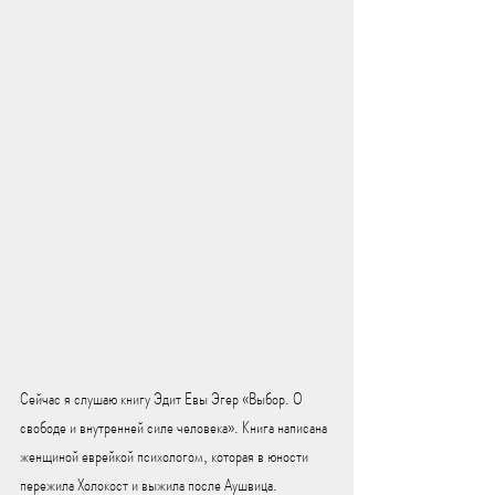
Сейчас я слушаю книгу Эдит Евы Эгер «Выбор. О 
свободе и внутренней силе человека». Книга написана 
женщиной еврейкой психологом, которая в юности 
пережила Холокост и выжила после Аушвица.