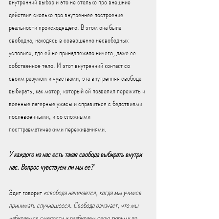
внутренний выбор и это не столько про внешние 
действия сколько про внутреннее построение 
реальности происходящего. В этом она была 
свободна, находясь в совершенно несвободных 
условиях, где ей не принадлежало ничего, даже ее 
собственное тело. И этот внутренний контакт со 
своим разумом и чувствами, эта внутренняя свобода 
выбирать, как мотор, который ей позволил пережить и 
военные лагерные ужасы и справиться с бедствиями 
послевоенными, и со сложными 
посттравматическими переживаниями. 
У каждого из нас есть такая свобода выбирать внутри 
нас. Вопрос чувствуем ли мы ее?
Эдит говорит 
«свобода начинается, когда мы учимся 
принимать случившееся. Свобода означает, что мы 
набираемся смелости и разбираем свою тюрьму по 