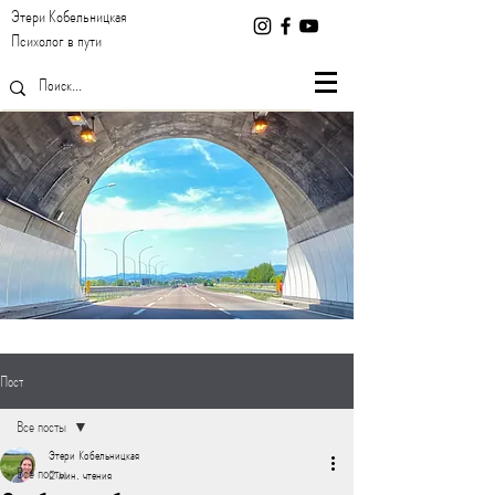
Этери Кобельницкая
Психолог в пути
Пост
Все посты
Этери Кобельницкая
Все посты
2 мин. чтения