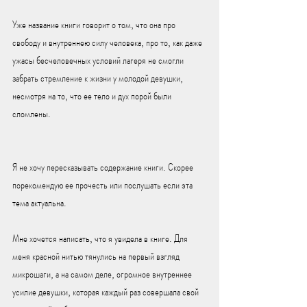
Уже название книги говорит о том, что она про 
свободу и внутреннею силу человека, про то, как даже 
ужасы бесчеловечных условий лагеря не смогли 
забрать стремление к жизни у молодой девушки, 
несмотря на то, что ее тело и дух порой были 
сломлены. 
Я не хочу пересказывать содержание книги. Скорее 
порекомендую ее прочесть или послушать если эта 
тема актуальна. 
Мне хочется написать, что я увидела в книге. Для 
меня красной нитью тянулись на первый взгляд 
микрошаги, а на самом деле, огромное внутреннее 
усилие девушки, которая каждый раз совершала свой 