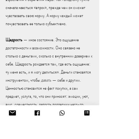
сначала наесться «впрок», прежде чем он сможет 
чувствовать свою норму. А норму каждый может 
почувствовать ее только субъективно. 
Щедрость
 — иное состояние. Это ощущение 
достаточности и возможности. Оно связано не 
столько с деньгами, сколько с внутренним доверием к 
себе. Щедрость рождается там, где есть ощущение: 
«у меня есть, и я могу делиться». Деньги становятся 
инструментом, чтобы 
давать
 — себе и другим. 
Ценностью становится не факт покупки, а сам 
предмет, услуга, то, что они приносят: эмоции, уют, 
вкус, совместность, радость поддержки чего-то 
ценного. Тут приобретает ценность не факт покупки 
чего-то, а сам товар, услуга или продукт и то что это 
дает и участие в этом создание. 