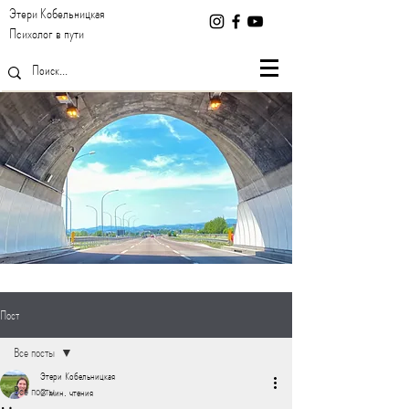
Этери Кобельницкая
Психолог в пути
Пост
Все посты
Этери Кобельницкая
Все посты
3 мин. чтения