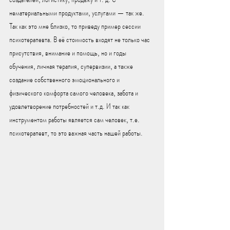
нематериальными продуктами, услугами — так же. 
Так как это мне близко, то приведу пример сессии 
психотерапевта. В её стоимость входят не только час 
присутствия, внимание и помощь, но и годы 
обучения, личная терапия, супервизии, а также 
создание собственного эмоционального и 
физического комфорта самого человека, забота и 
удовлетворение потребностей и т.д. И так как 
инструментом работы является сам человек, т.е. 
психотерапевт, то это важная часть нашей работы.  