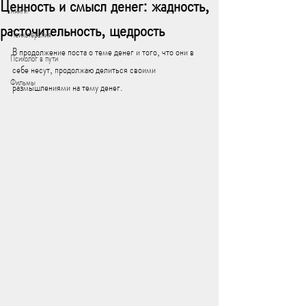
Ценность и смысл денег: жадность,
Книги
расточительность, щедрость
Психотерапия
В продолжение поста о теме денег и того, что они в 
Психолог в пути
себе несут, продолжаю делиться своими 
Фильмы
размышлениями на тему денег.