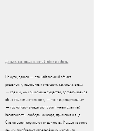
Деньги, как возможность Любви и Заботы
По сути, деньги — это нейтральный объект 
реальности, наделённый смыслом: как социальным 
— где мы, как социальные существа, договариваемся 
об их обмене и стоимости, — так и индивидуальным 
— где человек вкладывает свои личные смыслы: 
безопасность, свобода, комфорт, признание и т. д. 
Смысл денег формирует их ценность. Исходя из этого 
деньги приобретают определённую «силу» или 