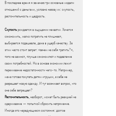
В последнее время я замечаю три основные модели 
отношений с деньгами, условно назову их: скупость, 
расточительность и щедрость.
Скупость
 рождается в ощущении нехватки. Хочется 
сэкономить, жалко потратить на «лишнее», 
выбирается подешевле, даже в ущерб качеству. За 
этим часто стоит запрет: «зачем на себя тратить?», 
«это не важно», «лучше сэкономлю» и подавление 
своих потребностей. Но в основе экономии лежит 
переживание недостаточности чего-то. Например, 
мама готова покупать детям игрушки, а себе не 
разрешает новую одежду. И тут возникает вопрос, что 
она себе запрещает? 
Расточительность
, наоборот, может быть реакцией на 
сдерживание — попыткой сбросить напряжение. 
Иногда это чередующиеся состояния: долгое 