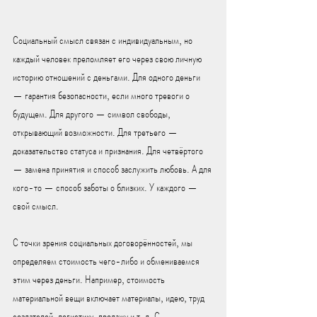
Социальный смысл связан с индивидуальным, но 
каждый человек преломляет его через свою личную 
историю отношений с деньгами. Для одного деньги 
— гарантия безопасности, если много тревоги о 
будущем. Для другого — символ свободы, 
открывающий возможности. Для третьего — 
доказательство статуса и признания. Для четвёртого 
— замена принятия и способ заслужить любовь. А для 
кого-то — способ заботы о близких. У каждого — 
свой смысл.
С точки зрения социальных договорённостей, мы 
определяем стоимость чего-либо и обмениваемся 
этим через деньги. Например, стоимость 
материальной вещи включает материалы, идею, труд 
создателей, логистику, продажу и т. д. С 