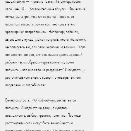
сдерживание — и резкие траты. Например, после 
ограничений — расточительные покупки. Или если в 
семье была хроническая нехватка, человек во 
взрослом возрасте может компенсировать это 
чрезмерным потреблением. Например, ребенок, 
выросший в нужде, может покупать много косметики, 
не пользуясь ею, при этом экономя на важном. Тогда 
появляется вопрос, а что на самом деле выросший 
ребенок таким образом через косметику хочет 
получить и что она себе не разрешает? И скупость, и 
расточительность часто говорят о незакрытых или 
подавленных потребностях.
Важно смотреть, 
что именно
 человек пытается 
получить. Иногда это не вещь, а чувство — 
возможность, выбор, красота, принятие. Периоды 
расточительности могут быть важной частью 
взросления и обретения меры. Как голодному нужно 